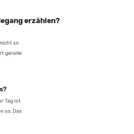
rdegang erzählen?
nicht so
tzt gerade
us?
r Tag ist
n so. Das