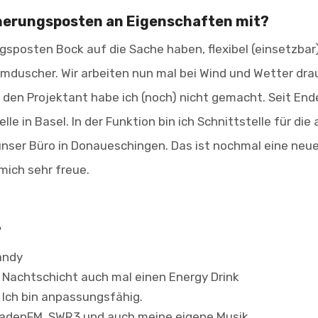
cherungsposten an Eigenschaften mit?
gsposten Bock auf die Sache haben, flexibel (einsetzbar
Warmduscher. Wir arbeiten nun mal bei Wind und Wetter dr
r den Projektant habe ich (noch) nicht gemacht. Seit End
le in Basel. In der Funktion bin ich Schnittstelle für die
nser Büro in Donaueschingen. Das ist nochmal eine neu
mich sehr freue.
?
andy
r Nachtschicht auch mal einen Energy Drink
 Ich bin anpassungsfähig.
: badenFM, SWR3 und auch meine eigene Musik