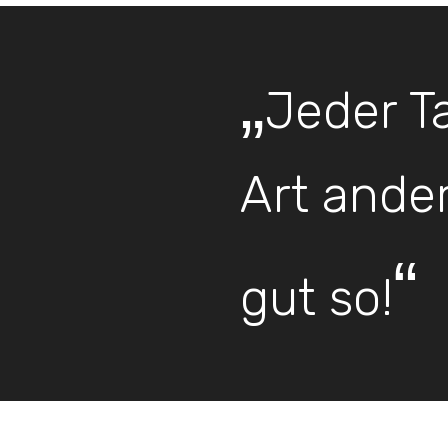
„
Jeder Ta
Art ander
“
gut so!