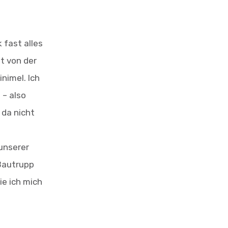
 fast alles
t von der
nimel. Ich
 – also
 da nicht
 unserer
 Bautrupp
ie ich mich