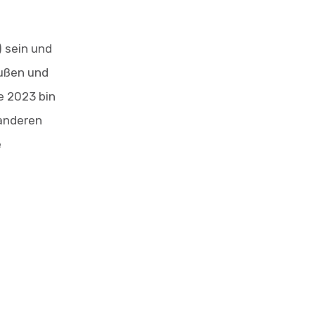
) sein und
außen und
e 2023 bin
 anderen
e